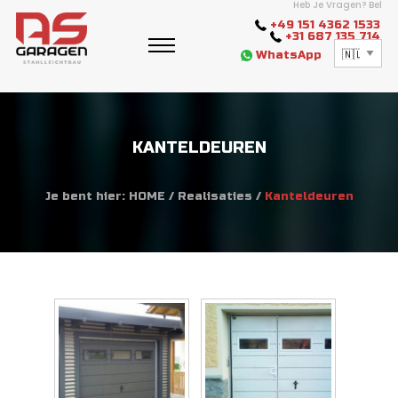
Heb Je Vragen? Bel
+49 151 4362 1533
+31 687 135 714
WhatsApp
KANTELDEUREN
Je bent hier:
HOME
/
Realisaties
/
Kanteldeuren